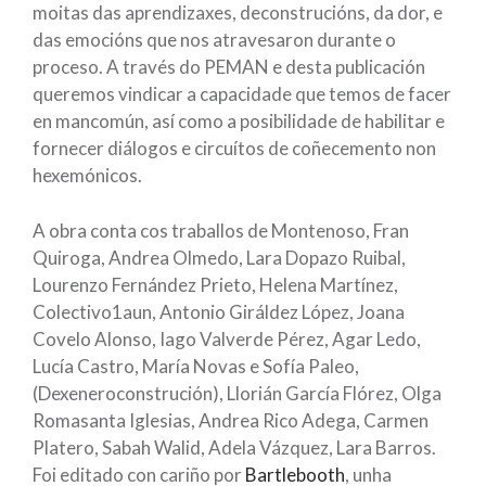
moitas das aprendizaxes, deconstrucións, da dor, e
das emocións que nos atravesaron durante o
proceso. A través do PEMAN e desta publicación
queremos vindicar a capacidade que temos de facer
en mancomún, así como a posibilidade de habilitar e
fornecer diálogos e circuítos de coñecemento non
hexemónicos.
A obra conta cos traballos de Montenoso, Fran
Quiroga, Andrea Olmedo, Lara Dopazo Ruibal,
Lourenzo Fernández Prieto, Helena Martínez,
Colectivo1aun, Antonio Giráldez López, Joana
Covelo Alonso, Iago Valverde Pérez, Agar Ledo,
Lucía Castro, María Novas e Sofía Paleo,
(Dexeneroconstrución), Llorián García Flórez, Olga
Romasanta Iglesias, Andrea Rico Adega, Carmen
Platero, Sabah Walid, Adela Vázquez, Lara Barros.
Foi editado con cariño por
Bartlebooth
, unha