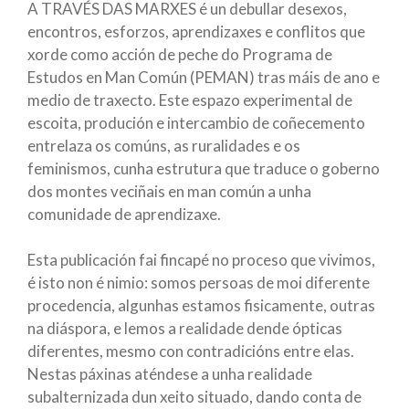
A TRAVÉS DAS MARXES é un debullar desexos,
encontros, esforzos, aprendizaxes e conflitos que
xorde como acción de peche do Programa de
Estudos en Man Común (PEMAN) tras máis de ano e
medio de traxecto. Este espazo experimental de
escoita, produción e intercambio de coñecemento
entrelaza os comúns, as ruralidades e os
feminismos, cunha estrutura que traduce o goberno
dos montes veciñais en man común a unha
comunidade de aprendizaxe.
Esta publicación fai fincapé no proceso que vivimos,
é isto non é nimio: somos persoas de moi diferente
procedencia, algunhas estamos fisicamente, outras
na diáspora, e lemos a realidade dende ópticas
diferentes, mesmo con contradicións entre elas.
Nestas páxinas aténdese a unha realidade
subalternizada dun xeito situado, dando conta de