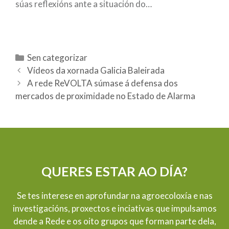
súas reflexións ante a situación do…
C
Sen categorizar
N
a
Vídeos da xornada Galicia Baleirada
a
t
A rede ReVOLTA súmase á defensa dos
v
mercados de proximidade no Estado de Alarma
e
e
g
g
o
a
r
c
í
i
a
QUERES ESTAR AO DÍA?
ó
s
n
Se tes interese en aprofundar na agroecoloxía e nas
d
investigacións, proxectos e inciativas que impulsamos
e
dende a Rede e os oito grupos que forman parte dela,
a