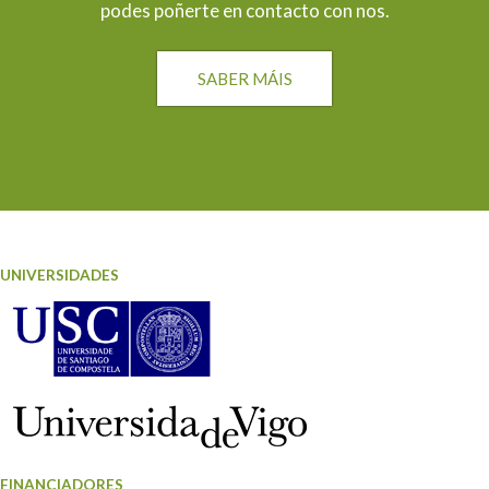
podes poñerte en contacto con nos.
r
t
i
SABER MÁIS
g
o
s
UNIVERSIDADES
FINANCIADORES