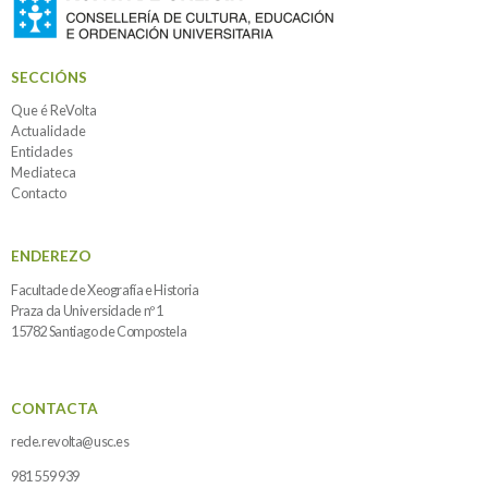
SECCIÓNS
Que é ReVolta
Actualidade
Entidades
Mediateca
Contacto
ENDEREZO
Facultade de Xeografía e Historia
Praza da Universidade nº 1
15782 Santiago de Compostela
CONTACTA
rede.revolta@usc.es
981 559 939