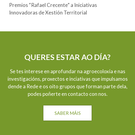
a
Premios “Rafael Crecente” a Iniciativas
t
v
Innovadoras de Xestión Territorial
e
e
g
g
o
a
r
c
í
i
a
QUERES ESTAR AO DÍA?
ó
s
n
Se tes interese en aprofundar na agroecoloxía e nas
d
investigacións, proxectos e inciativas que impulsamos
e
dende a Rede e os oito grupos que forman parte dela,
a
podes poñerte en contacto con nos.
r
t
i
SABER MÁIS
g
o
s